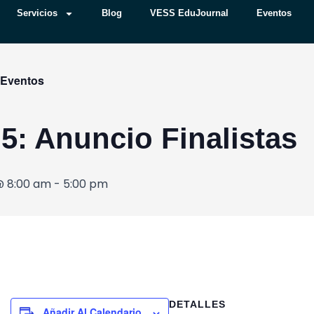
Servicios
Blog
VESS EduJournal
Eventos
vicios
Blog
VESS EduJournal
Eventos
Conta
 Eventos
 5: Anuncio Finalistas
@ 8:00 am
-
5:00 pm
DETALLES
Añadir Al Calendario