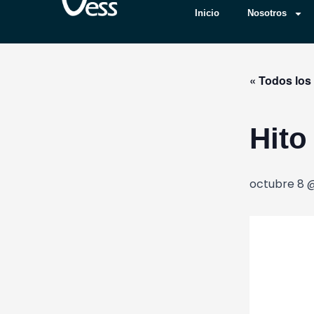
Ir
Inicio
Nosotros
Inicio
Nosotros
Ser
al
contenido
« Todos los
Hito
octubre 8 