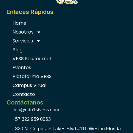
F
I
Síguenos
a
n
c
s
Enlaces Rápidos
e
t
b
a
Home
o
g
Nosotros
o
r
k
a
Servicios
-
m
f
Blog
VESS EduJournal
Eventos
Plataforma VESS
Campus Virual
Contacto
Contáctanos
info@edu1stvess.com
+57 322 959 0063
1820 N. Corporate Lakes Blvd #110 Weston Florida