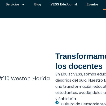
Servicios
Blog
VESS EduJournal
Eventos
vicios
Blog
VESS EduJournal
Eventos
Conta
Transformamo
los docentes
En Edu1st VESS, somos ed
#110 Weston Florida
desafíos del aula. Nuestro
una transformación educat
estudiantes, ayudándolos a 
y Sabiduría.
Cultura de Pensamiento