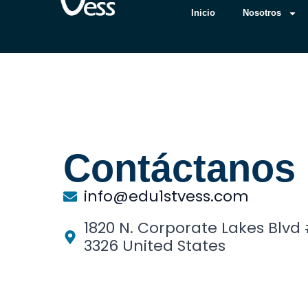
Ir
Inicio
Nosotros
Inicio
Nosotros
Ser
al
contenido
Contáctanos
info@edu1stvess.com
1820 N. Corporate Lakes Blvd 
3326 United States