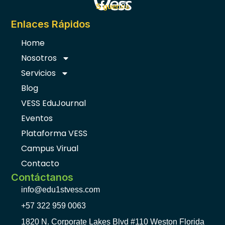
F
I
Síguenos
a
n
c
s
Enlaces Rápidos
e
t
b
a
Home
o
g
Nosotros
o
r
k
a
Servicios
-
m
f
Blog
VESS EduJournal
Eventos
Plataforma VESS
Campus Virual
Contacto
Contáctanos
info@edu1stvess.com
+57 322 959 0063
1820 N. Corporate Lakes Blvd #110 Weston Florida