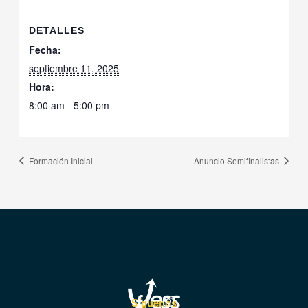
DETALLES
Fecha:
septiembre 11, 2025
Hora:
8:00 am - 5:00 pm
Formación Inicial
Anuncio Semifinalistas
F
I
Síguenos