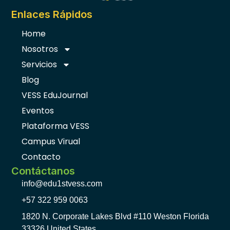
a
n
c
s
Enlaces Rápidos
e
t
b
a
Home
o
g
Nosotros
o
r
k
a
Servicios
-
m
f
Blog
VESS EduJournal
Eventos
Plataforma VESS
Campus Virual
Contacto
Contáctanos
info@edu1stvess.com
+57 322 959 0063
1820 N. Corporate Lakes Blvd #110 Weston Florida
33326 United States